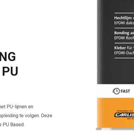
ING
 PU
met PU-lijmen en
opleiding te volgen. Deze
e PU Based.