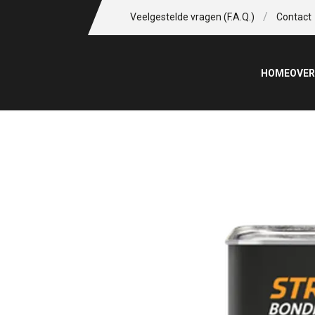
/
Veelgestelde vragen (F.A.Q.)
Contact
HOME
OVER