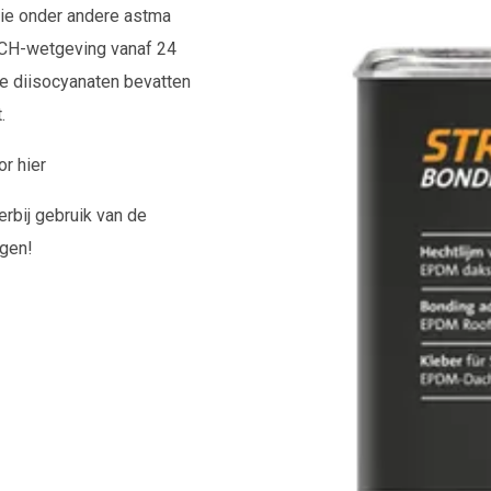
 die onder andere astma
ACH-wetgeving vanaf 24
e diisocyanaten bevatten
.
oor
hier
erbij gebruik van de
lgen!