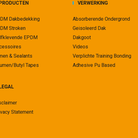
PRODUCTEN
VERWERKING
DM Dakbedekking
Absorberende Ondergrond
DM Stroken
Geisoleerd Dak
lfklevende EPDM
Dakgoot
cessoires
Videos
jmen & Sealants
Verplichte Training Bonding
tumen/Butyl Tapes
Adhesive Pu Based
LEGAL
sclaimer
ivacy Statement