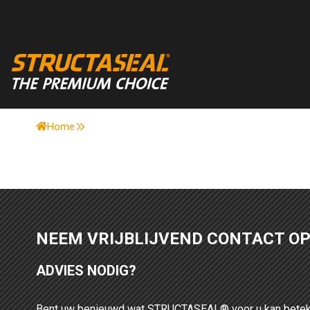
Home
NEEM VRIJBLIJVEND CONTACT O
ADVIES NODIG?
Bent uw benieuwd wat STRUCTASEAL® voor u kan betek