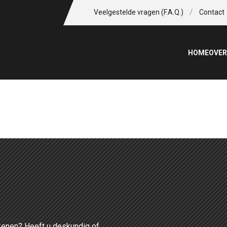
/
Veelgestelde vragen (F.A.Q.)
Contact
HOME
OVER
P
enen? Heeft u deskundig of